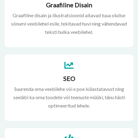
Graafiline Disain
Graafiline disain ja illustratsioonid aitavad tuua olulise
sõnumi veebilehel esile, tekitavad huvi ning vähendavad
teksti hulka veebilehel.
SEO
Suurenda oma veebilehe või e poe külastatavust ning
seeläbi ka oma toodete või teenuste müüki, tänu hästi
optimeeritud lehele.