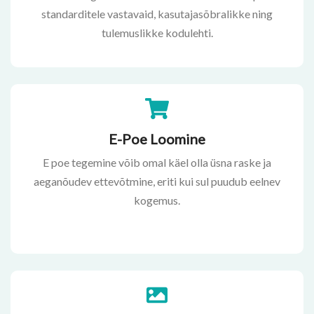
standarditele vastavaid, kasutajasõbralikke ning
tulemuslikke kodulehti.
E-Poe Loomine
E poe tegemine võib omal käel olla üsna raske ja
aeganõudev ettevõtmine, eriti kui sul puudub eelnev
kogemus.