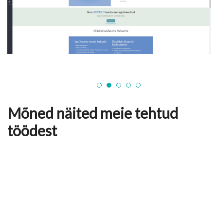
1
2
3
4
5
Mõned näited meie tehtud
töödest